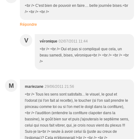
<br /> C'est bien de pouvoir en faire.... belle journée bises.<br
/> <br /> <br />
Répondre
V
véronique
02/07/2011 11:44
<br /> <br /> Oui et pas si compliqué que cela, un
beau samedi, bises, véronique<br /> <br /> <br /> <br
/>
M
mariezane
29/06/2011 21:56
<br /> Tous les sens sont satisfaits... le visuel, le gout et
l'odorat (si l'on fait al recette), le toucher (si l'on sait prendre le
pinceau comme toi ou si l'on met le doigt dans la confiture),
<br /> l'audition (entendre la confiture clapoter dans la
bassine), le goût bien sur et puis j'ajouterais le septième sens,
celui qui nous fait vibrer, qui, je crois nous vient du plexus !!!
Suis-je la<br /> seule à avoir celui là (juste au creux de
l'estomac)? Cela m'étonnerait !<br /> <br /> <br />