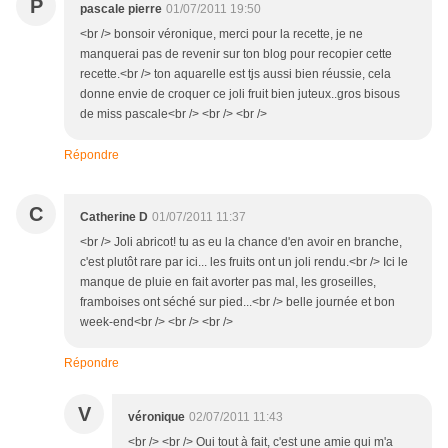
P
pascale pierre
01/07/2011 19:50
<br /> bonsoir véronique, merci pour la recette, je ne
manquerai pas de revenir sur ton blog pour recopier cette
recette.<br /> ton aquarelle est tjs aussi bien réussie, cela
donne envie de croquer ce joli fruit bien juteux..gros bisous
de miss pascale<br /> <br /> <br />
Répondre
C
Catherine D
01/07/2011 11:37
<br /> Joli abricot! tu as eu la chance d'en avoir en branche,
c'est plutôt rare par ici... les fruits ont un joli rendu.<br /> Ici le
manque de pluie en fait avorter pas mal, les groseilles,
framboises ont séché sur pied...<br /> belle journée et bon
week-end<br /> <br /> <br />
Répondre
V
véronique
02/07/2011 11:43
<br /> <br /> Oui tout à fait, c'est une amie qui m'a