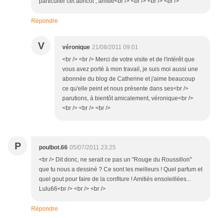
particulier cet abricot ; amitié<br /> <br /> <br /> <br />
Répondre
V
véronique
21/08/2011 09:01
<br /> <br /> Merci de votre visite et de l'intérêt que
vous avez porté à mon travail, je suis moi aussi une
abonnée du blog de Catherine et j'aime beaucoup
ce qu'elle peint et nous présente dans ses<br />
parutions, à bientôt amicalement, véronique<br />
<br /> <br /> <br />
P
poulbot.66
05/07/2011 23:25
<br /> Dit donc, ne serait ce pas un "Rouge du Roussillon"
que tu nous a dessiné ? Ce sont les meilleurs ! Quel parfum et
quel gout pour faire de la confiture ! Amitiés ensoleillées...
Lulu66<br /> <br /> <br />
Répondre