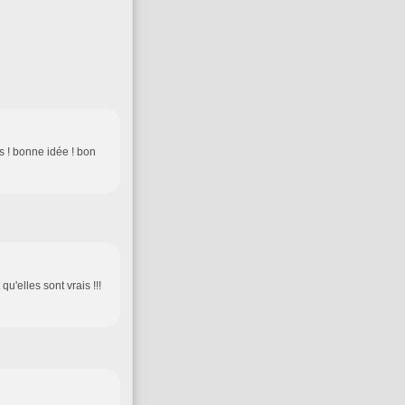
s ! bonne idée ! bon
u'elles sont vrais !!!