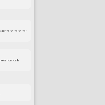
onique<br /> <br /> <br
gaete pour cette
>