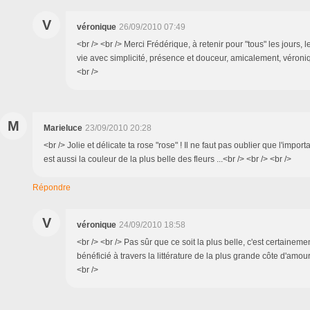
V
véronique
26/09/2010 07:49
<br /> <br /> Merci Frédérique, à retenir pour "tous" les jours, l
vie avec simplicité, présence et douceur, amicalement, véroniq
<br />
M
Marieluce
23/09/2010 20:28
<br /> Jolie et délicate ta rose "rose" ! Il ne faut pas oublier que l'importa
est aussi la couleur de la plus belle des fleurs ...<br /> <br /> <br />
Répondre
V
véronique
24/09/2010 18:58
<br /> <br /> Pas sûr que ce soit la plus belle, c'est certainemen
bénéficié à travers la littérature de la plus grande côte d'amour.
<br />