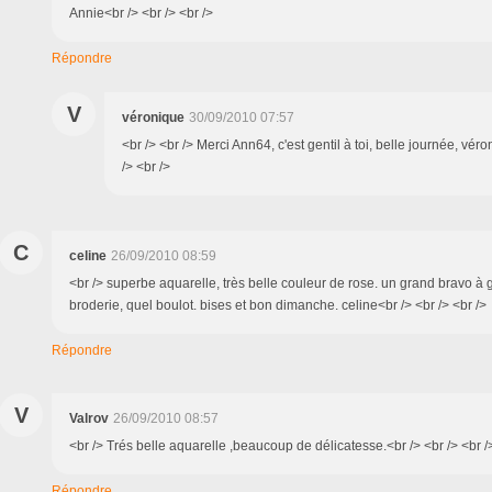
Annie<br /> <br /> <br />
Répondre
V
véronique
30/09/2010 07:57
<br /> <br /> Merci Ann64, c'est gentil à toi, belle journée, vér
/> <br />
C
celine
26/09/2010 08:59
<br /> superbe aquarelle, très belle couleur de rose. un grand bravo à 
broderie, quel boulot. bises et bon dimanche. celine<br /> <br /> <br />
Répondre
V
Valrov
26/09/2010 08:57
<br /> Trés belle aquarelle ,beaucoup de délicatesse.<br /> <br /> <br /
Répondre