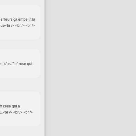
es fleurs ça embellit la
ue<br /> <br /> <br />
nt c'est "le" rose qui
t celle qui a
..<br /> <br /> <br />