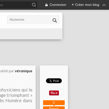
Connexion
+
Créer mon blog
ublié par
véronique
hysiciens qui le
uge triomphant »
 dès Homère dans
0
Repost