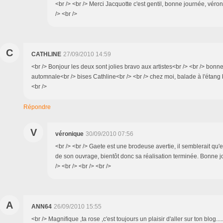
<br /> <br /> Merci Jacquotte c'est gentil, bonne journée, véron
/> <br />
C
CATHLINE
27/09/2010 14:59
<br /> Bonjour les deux sont jolies bravo aux artistes<br /> <br /> bon
automnale<br /> bises Cathline<br /> <br /> chez moi, balade à l'étang b
<br />
Répondre
V
véronique
30/09/2010 07:56
<br /> <br /> Gaete est une brodeuse avertie, il semblerait qu'e
de son ouvrage, bientôt donc sa réalisation terminée. Bonne 
/> <br /> <br /> <br />
A
ANN64
26/09/2010 15:55
<br /> Magnifique ,ta rose ,c'est toujours un plaisir d'aller sur ton blog...