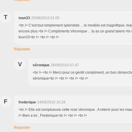
T
toun33
25/09/2010 01:05
<br /> C'est tout simplement splendide ... le modèle est magnifique, mais
encore plus.<br /> Compliments Véronique ... tu as un grand talent.<br /
toun33<br /> <br /> <br />
Répondre
V
véronique
26/09/2010 07:47
<br /> <br /> Merci pour ce gentil compliment, un bon dimanc
véronique<br /> <br /> <br /> <br />
F
frederique
24/09/2010 16:29
<br /> Elle est somptueuse cette rose Veronique . A retenir pour les mau
/> Bien a toi , Frederique<br /> <br /> <br />
Répondre