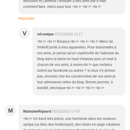
decouvrir et j aimerai l envoyer a des amis par e mail
comment faire .merci pour tout .<br /> <br /> <br />
Répondre
V
véronique
07/12/2010 12:17
<br /> <br /> Bonjour,<br /> <br /> <br /> Merci de
l'intérêt porté à mes aquarelles. Pour transmettre à
vos amis, je pense qu'un copié/collé de l'adresse du
blog dans la barre en haut s'impose puis un mail à
chacun de vos amis, à moins<br /> que certains
soient sur facebook ou autres ? si vous n'y arrivez
pas, envoyez moi les coordonnées de vos amis je
leur adresserai celles du blog. Bonne journée, à
bientôt, véronique<br /> <br /> <br /> <br />
M
MalouineRigourd
05/12/2010 17:47
<br /> Un tracé très précis, une harmonie dans les couleurs
sympa (ce bleu des hortensias!), des mises en page créatives