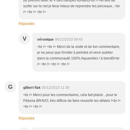
(le prénom avec le V des hampes florales)<br /> Au lieu de
surfer sur le net je ferai mieux de reprendre les pinceaux...<br
/> <br /> <br />
Répondre
V
véronique
06/12/2010 09:45
<br /> <br /> Merci de ta visite et de ton commentaire,
je ne peux que t'inviter à peindre et venir publier
dans la communauté 100% Aquarelles ! à bientôt<br
/> <br /> <br /> <br />
G
gilbert flak
05/12/2010 11:30
<br /> Merci pour tes commentaires, cela fait plaisir....pour le
Pétunia BRAVO, trés difficie de faire ressortir les détails !<br />
<br /> <br />
Répondre